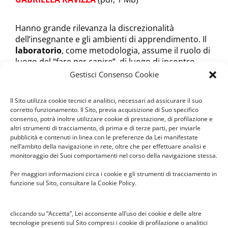
Hanno grande rilevanza la discrezionalità
dell’insegnante e gli ambienti di apprendimento. Il
laboratorio
, come metodologia, assume il ruolo di
luogo del “fare per capire”, di luogo di incontro
educativo e collaborazione, in cui imparare ad
Gestisci Consenso Cookie
osservare le realtà con tutti i sensi (Munari).
Il Sito utilizza cookie tecnici e analitici, necessari ad assicurare il suo
corretto funzionamento. Il Sito, previa acquisizione di Suo specifico
consenso, potrà inoltre utilizzare cookie di prestazione, di profilazione e
altri strumenti di tracciamento, di prima e di terze parti, per inviarle
pubblicità e contenuti in linea con le preferenze da Lei manifestate
nell’ambito della navigazione in rete, oltre che per effettuare analisi e
monitoraggio dei Suoi comportamenti nel corso della navigazione stessa.
Per maggiori informazioni circa i cookie e gli strumenti di tracciamento in
funzione sul Sito, consultare la Cookie Policy.
cliccando su “Accetta”, Lei acconsente all’uso dei cookie e delle altre
tecnologie presenti sul Sito compresi i cookie di profilazione o analitici