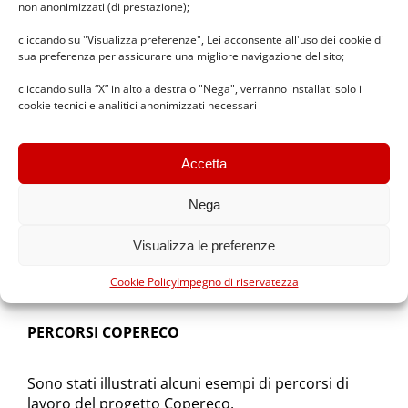
non anonimizzati (di prestazione);
I percorsi didattici metacognitivi portano a
comprendere come ottenere le informazioni
cliccando su "Visualizza preferenze", Lei acconsente all'uso dei cookie di
sua preferenza per assicurare una migliore navigazione del sito;
dall’ambiente circostante e come vengono
utilizzate: bambini e ragazzi diventano sempre più
cliccando sulla “X” in alto a destra o "Nega", verranno installati solo i
autonomi nella gestione del pensiero senza
cookie tecnici e analitici anonimizzati necessari
applicare schemi di pensiero rigidi e stereotipati.
Attraverso la didattica metacognitiva si arriva alla
ricostruzione dei percorsi affrontati e in ultimo i
Accetta
ragazzi arrivano a
produrre un proprio materiale
,
anche con l’utilizzo degli stumenti digitali oggi a
Nega
disposizione (lavagne interattive, computer… ad
esempio, come un progetto illustrato,
Visualizza le preferenze
presentazioni power point per i più grandi) e
sviluppando così anche abilità informatiche.
Cookie Policy
Impegno di riservatezza
PERCORSI COPERECO
Sono stati illustrati alcuni esempi di percorsi di
lavoro del progetto Copereco.