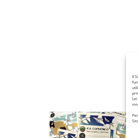
Il 
fun
uti
pri
Lei
mon
Per
Sit