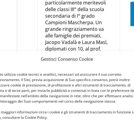
particolarmente meritevoli
delle classi III° della scuola
secondaria di I° grado
Campioni Mascherpa. Un
grande ringraziamento va
alle famiglie dei premiati,
Jacopo Vadalà e Laura Masì,
diplomati con 10, al prof.
Buca con il suo coro [...]
Gestisci Consenso Cookie
Continua a leggere
Sito utilizza cookie tecnici e analitici, necessari ad assicurare il suo corretto
zionamento. Il Sito, previa acquisizione di Suo specifico consenso, potrà inoltre
lizzare cookie di prestazione, di profilazione e altri strumenti di tracciamento, di
ma e di terze parti, per inviarle pubblicità e contenuti in linea con le preferenze d
Settembre
 manifestate nell’ambito della navigazione in rete, oltre che per effettuare analisi
itoraggio dei Suoi comportamenti nel corso della navigazione stessa.
2025
 maggiori informazioni circa i cookie e gli strumenti di tracciamento in funzione s
o, consultare la Cookie Policy.