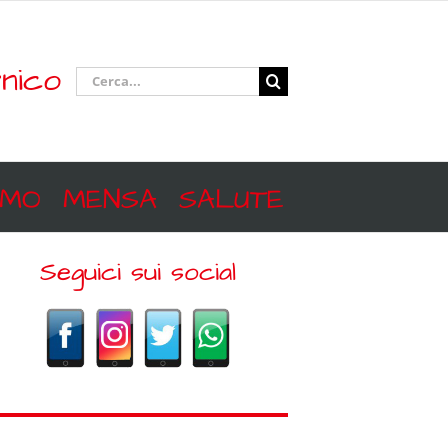
nico
Cerca
per:
SMO
MENSA
SALUTE
Seguici sui social