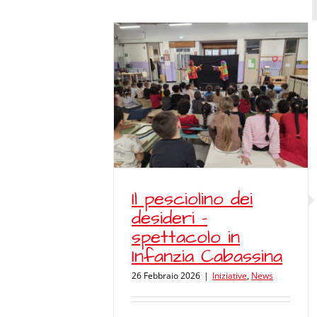
sciolino dei
 – spettacolo
nzia Cabassina
ziative
News
Il pesciolino dei
desideri –
spettacolo in
Infanzia Cabassina
26 Febbraio 2026
|
Iniziative
,
News