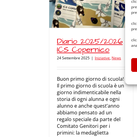
2025/2026 ICS
cli
pernico
pre
pre
ziative
News
cli
pre
Diario 2025/2026
cli
ana
ICS Copernico
24 Settembre 2025
|
Iniziative
,
News
Buon primo giorno di scuola!
Il primo giorno di scuola è un
giorno indimenticabile nella
storia di ogni alunna e ogni
alunno e anche quest’anno
abbiamo pensato ad un
regalo speciale da parte del
Comitato Genitori per i
primini: la medaglietta