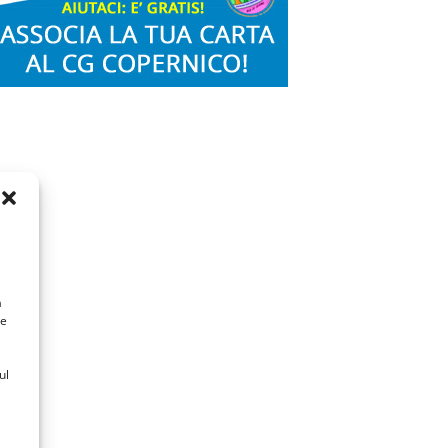
a
 e
ul