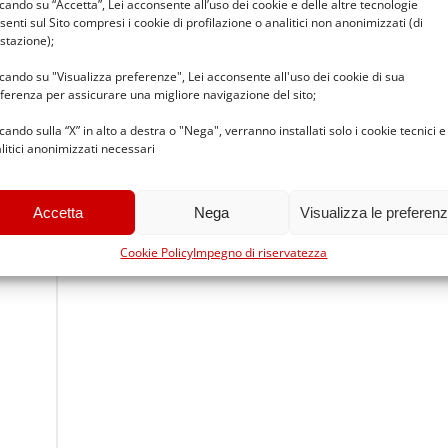
ccando su “Accetta”, Lei acconsente all’uso dei cookie e delle altre tecnologie
senti sul Sito compresi i cookie di profilazione o analitici non anonimizzati (di
stazione);
ccando su "Visualizza preferenze", Lei acconsente all'uso dei cookie di sua
ferenza per assicurare una migliore navigazione del sito;
ccando sulla “X” in alto a destra o "Nega", verranno installati solo i cookie tecnici e
litici anonimizzati necessari
Accetta
Nega
Visualizza le preferen
Cookie Policy
Impegno di riservatezza