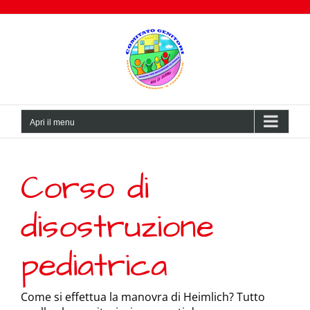
Salta
al
contenuto
Apri il menu
Corso di
disostruzione
pediatrica
Come si effettua la manovra di Heimlich? Tutto