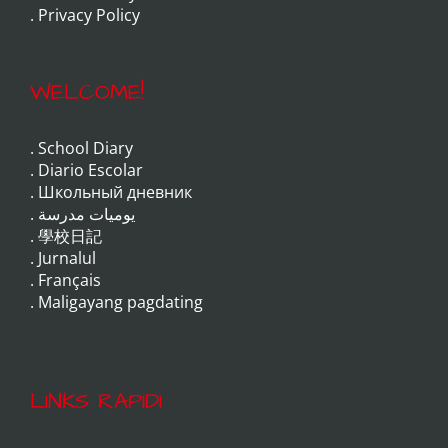
.
Privacy Policy
WELCOME!
.
School Diary
.
Diario Escolar
.
Школьный дневник
.
يوميات مدرسة
.
學校日記
.
Jurnalul
.
Français
.
Maligayang pagdating
LINKS RAPIDI