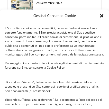
24 Settembre 2025
Gestisci Consenso Cookie
Il Sito utilizza cookie tecnici e analitici, necessari ad assicurare il suo
Premio Benedetta Frugone 2024
corretto funzionamento. Il Sito, previa acquisizione di Suo specifico
10 Dicembre 2024
consenso, potrà inoltre utilizzare cookie di prestazione, di profilazione e
altri strumenti di tracciamento, di prima e di terze parti, per inviarle
pubblicità e contenuti in linea con le preferenze da Lei manifestate
nell’ambito della navigazione in rete, oltre che per effettuare analisi e
monitoraggio dei Suoi comportamenti nel corso della navigazione stessa.
Mercatino di Natale Infanzia
Per maggiori informazioni circa i cookie e gli strumenti di tracciamento in
Cabassina
funzione sul Sito, consultare la Cookie Policy.
10 Dicembre 2024
cliccando su “Accetta”, Lei acconsente all’uso dei cookie e delle altre
tecnologie presenti sul Sito compresi i cookie di profilazione o analitici
non anonimizzati (di prestazione);
Elezioni Consiglio di Istituto
2024/2027
cliccando su "Visualizza preferenze", Lei acconsente all'uso dei cookie di
6 Novembre 2024
sua preferenza per assicurare una migliore navigazione del sito;