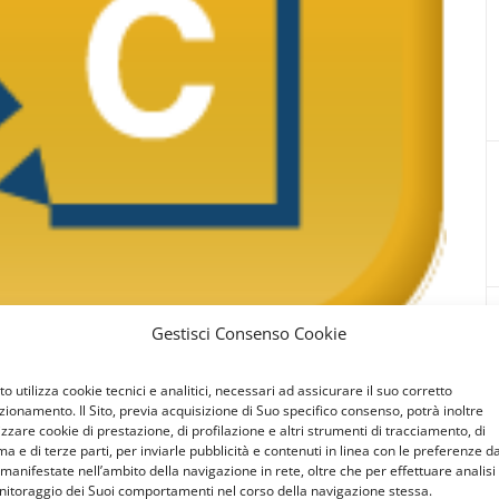
Gestisci Consenso Cookie
Sito utilizza cookie tecnici e analitici, necessari ad assicurare il suo corretto
to
zionamento. Il Sito, previa acquisizione di Suo specifico consenso, potrà inoltre
lizzare cookie di prestazione, di profilazione e altri strumenti di tracciamento, di
ma e di terze parti, per inviarle pubblicità e contenuti in linea con le preferenze d
 manifestate nell’ambito della navigazione in rete, oltre che per effettuare analisi
azione del nuovo sistema prepagato per i servizi a
itoraggio dei Suoi comportamenti nel corso della navigazione stessa.