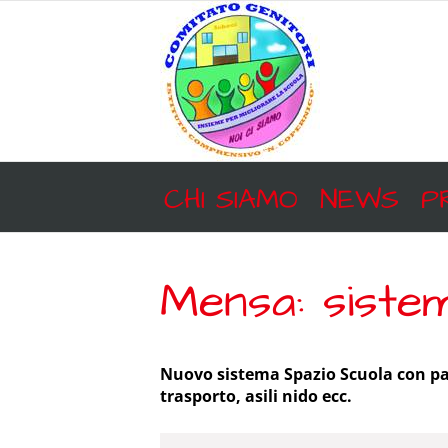
Salta
al
contenuto
CHI SIAMO
NEWS
P
Mensa: siste
Nuovo sistema Spazio Scuola con pa
trasporto, asili nido ecc.