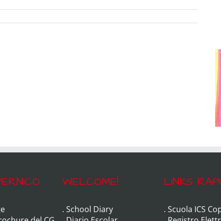
ERNICO
WELCOME!
LINKS RAPI
e
.
School Diary
.
Scuola ICS Co
Brochure del CG
.
Diario Escolar
.
Registro Elett