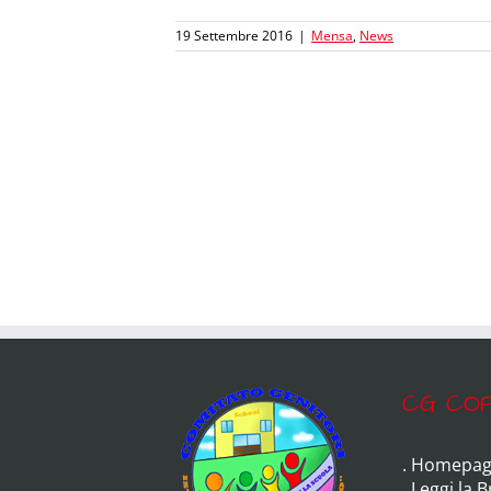
19 Settembre 2016
|
Mensa
,
News
CG COP
.
Homepag
.
Leggi la 