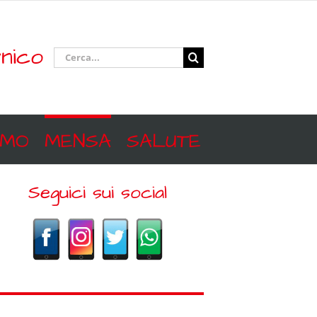
nico
Cerca
per:
SMO
MENSA
SALUTE
Seguici sui social