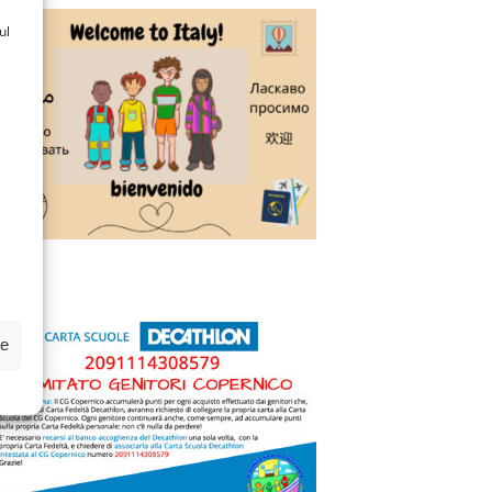
ul
ze