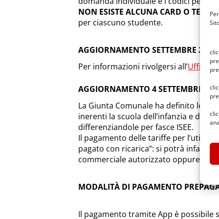
domanda individuale e i codici persona
NON ESISTE ALCUNA CARD O TESSER
Per
per ciascuno studente.
Sit
AGGIORNAMENTO SETTEMBRE 2022
cli
pre
Per informazioni rivolgersi all’
Ufficio 
pre
cli
AGGIORNAMENTO 4 SETTEMBRE 201
pre
La Giunta Comunale ha definito le tarif
cli
inerenti la scuola dell’infanzia e dell’
ana
differenziandole per fasce ISEE.
Il pagamento delle tariffe per l’utilizz
pagato con ricarica”: si potrà infatti 
commerciale autorizzato oppure con ca
MODALITÀ DI PAGAMENTO PREPAG
Il pagamento tramite App è possibile 