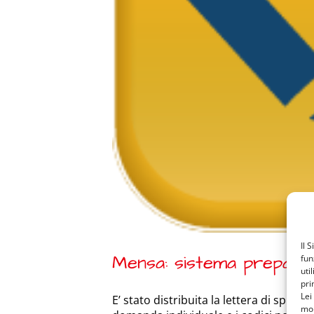
Il 
Mensa: sistema prepaga
fun
uti
pri
Lei
E’ stato distribuita la lettera di spieg
mon