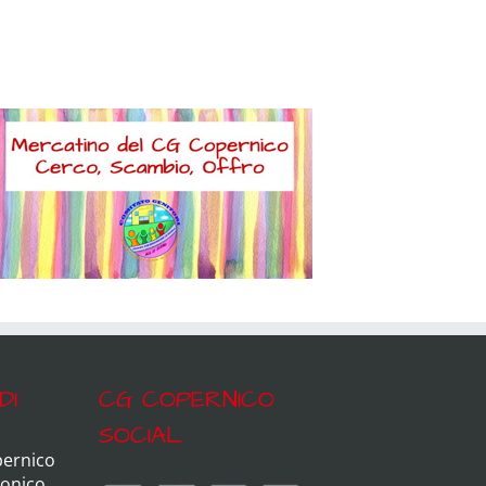
DI
CG COPERNICO
SOCIAL
pernico
ronico