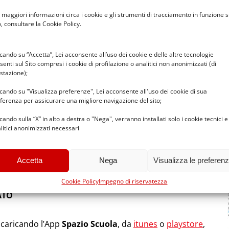
li di ciascuno studente.
A DA RICARICARE
: si tratta di un conto prepagato
 maggiori informazioni circa i cookie e gli strumenti di tracciamento in funzione s
o, consultare la Cookie Policy.
ccando su “Accetta”, Lei acconsente all’uso dei cookie e delle altre tecnologie
senti sul Sito compresi i cookie di profilazione o analitici non anonimizzati (di
rette del Comune di Corsico
stazione);
ccando su "Visualizza preferenze", Lei acconsente all'uso dei cookie di sua
9
ferenza per assicurare una migliore navigazione del sito;
fe per la fruizione dei servizi scolastici comunali
ccando sulla “X” in alto a destra o "Nega", verranno installati solo i cookie tecnici e
obbligo per l’anno scolastico 2019-2020,
litici anonimizzati necessari
o dei servizi dovrà avvenire con la modalità di “pre-
pagare direttamente da casa, da un esercizio
Accetta
Nega
Visualizza le preferen
rta di credito.
Cookie Policy
Impegno di riservatezza
ATO
scaricando l’App
Spazio Scuola
, da
itunes
o
playstore
,