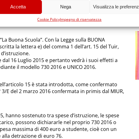
 i costi di istruzione all’interno della propria
Accetta
Nega
Visualizza le preferen
no a carico. Questa una delle novità della finanziaria
detraibilità della spesa per la mensa dei propri figli,
Cookie Policy
Impegno di riservatezza
lastico primario sia per il secondario.
 “La Buona Scuola”. Con la Legge sulla BUONA
scritta la lettera e) del comma 1 dell’art. 15 del Tuir,
 d’istruzione.
 dal 16 Luglio 2015 e pertanto vedrà i suoi effetti a
diante il modello 730 2016 e UNICO 2016.
ll’articolo 15 è stata introdotta, come confermato
n° 3/E del 2 marzo 2016 confermata in primis dal MIUR,
15, hanno sostenuto tra spese d’istruzione, le spese
 a carico, possono dichiararle nel proprio 730 2016 o
spesa massima di 400 euro a studente, cioè con un
alla detrazione di euro 76.