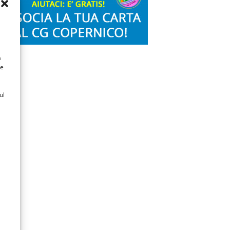
a
 e
ul