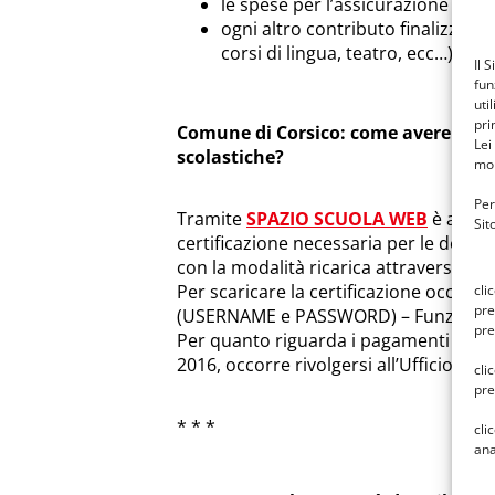
le spese per l’assicurazione della
ogni altro contributo finalizzato
corsi di lingua, teatro, ecc…) deli
Il 
fun
uti
pri
Comune di Corsico: come avere la cert
Lei
scolastiche?
mon
Per
Tramite
SPAZIO SCUOLA WEB
è attiva
Sit
certificazione necessaria per le detra
con la modalità ricarica attraverso il p
Per scaricare la certificazione occorre
cli
pre
(USERNAME e PASSWORD) – Funzione – 
pre
Per quanto riguarda i pagamenti effettu
2016, occorre rivolgersi all’Ufficio Rett
cli
pre
* * *
cli
ana