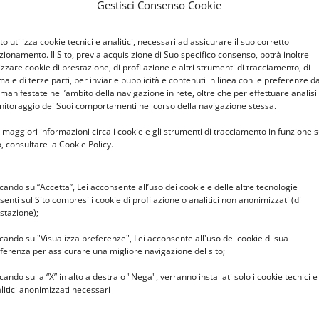
 scuola;
Gestisci Consenso Cookie
 all’ampliamento dell’offerta formativa (ad esempio
berato dagli organi d’istituto.
Sito utilizza cookie tecnici e analitici, necessari ad assicurare il suo corretto
zionamento. Il Sito, previa acquisizione di Suo specifico consenso, potrà inoltre
lizzare cookie di prestazione, di profilazione e altri strumenti di tracciamento, di
ma e di terze parti, per inviarle pubblicità e contenuti in linea con le preferenze d
ificazione per le detrazioni 730 – rette
 manifestate nell’ambito della navigazione in rete, oltre che per effettuare analisi
itoraggio dei Suoi comportamenti nel corso della navigazione stessa.
 maggiori informazioni circa i cookie e gli strumenti di tracciamento in funzione s
 la funzione per visualizzare e stampare la
o, consultare la Cookie Policy.
zioni 730 relativa al SOLO pagamento della refezione
ortale.
 entrare nel proprio profilo di
SPAZIO SCUOLA WEB
ccando su “Accetta”, Lei acconsente all’uso dei cookie e delle altre tecnologie
senti sul Sito compresi i cookie di profilazione o analitici non anonimizzati (di
“Documenti Disponibili”.
stazione);
ati con i MAV, relativi al periodo gennaio – luglio
e in via Monti 16.
ccando su "Visualizza preferenze", Lei acconsente all'uso dei cookie di sua
ferenza per assicurare una migliore navigazione del sito;
ccando sulla “X” in alto a destra o "Nega", verranno installati solo i cookie tecnici e
litici anonimizzati necessari