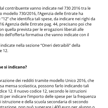
al contribuente vanno indicate nel 730 2016 tra le
o modello 730/2016, l’Agenzia delle Entrate ha
“12” che identifica tali spese, da indicare nei righi da
016 Agenzia delle Entrate pag. 44, precisano poi che
quella prevista per le erogazioni liberali alle
to dell’offerta formativa che vanno indicate con il
dicate nella sezione “Oneri detraibili” della
e 12.
e si indicano?
arazione dei redditi tramite modello Unico 2016, che
sa mensa scolastica, possono farlo indicando tali
dice 12. Il nuovo codice 12, secondo le istruzioni
ti per indicare l’importo delle spese per la frequenza
 di istruzione e della scuola secondaria di secondo
trazione, non può superare i 400 euro per alunno o