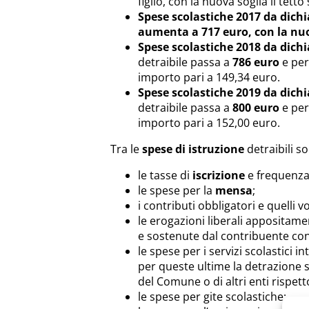
figlio, con la nuova soglia il tetto
Spese scolastiche 2017 da dichi
aumenta a 717 euro, con la nuova
Spese scolastiche 2018 da dichi
detraibile passa a
786 euro
e per
importo pari a 149,34 euro.
Spese scolastiche 2019 da dichi
detraibile passa a
800 euro
e per
importo pari a 152,00 euro.
Tra le
spese di istruzione
detraibili s
le tasse di
iscrizione
e frequenza
le spese per la
mensa
;
i contributi obbligatori e quelli v
le erogazioni liberali appositament
e sostenute dal contribuente con l
le spese per i servizi scolastici in
per queste ultime la detrazione s
del Comune o di altri enti rispett
le spese per gite scolastiche;