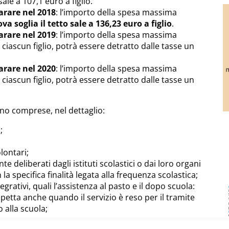
 sale a 107,1 euro a figlio.
arare nel 2018
: l’importo della spesa massima
 soglia il tetto sale a 136,23 euro a figlio
.
arare nel 2019
: l’importo della spesa massima
 ciascun figlio, potrà essere detratto dalle tasse un
arare nel 2020
: l’importo della spesa massima
 ciascun figlio, potrà essere detratto dalle tasse un
ono comprese, nel dettaglio:
;
olontari;
e deliberati dagli istituti scolastici o dai loro organi
a specifica finalità legata alla frequenza scolastica;
tegrativi, quali l’assistenza al pasto e il dopo scuola:
petta anche quando il servizio è reso per il tramite
o alla scuola;