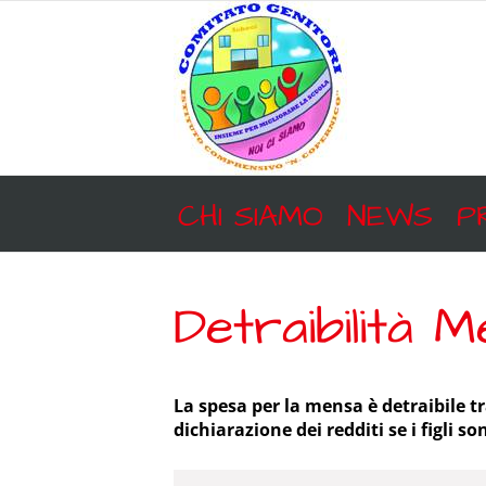
Salta
al
contenuto
CHI SIAMO
NEWS
P
Detraibilità 
La spesa per la mensa è detraibile tra
dichiarazione dei redditi se i figli so