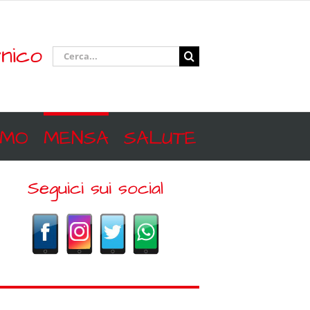
nico
Cerca
per:
SMO
MENSA
SALUTE
Seguici sui social