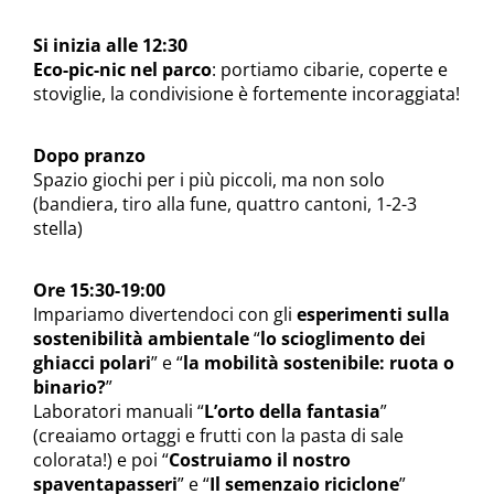
Si inizia alle 12:30
Eco-pic-nic nel parco
: portiamo cibarie, coperte e
stoviglie, la condivisione è fortemente incoraggiata!
Dopo pranzo
Spazio giochi per i più piccoli, ma non solo
(bandiera, tiro alla fune, quattro cantoni, 1-2-3
stella)
Ore 15:30-19:00
Impariamo divertendoci con gli
esperimenti sulla
sostenibilità ambientale
“
lo scioglimento dei
ghiacci polari
” e “
la mobilità sostenibile: ruota o
binario?
”
Laboratori manuali “
L’orto della fantasia
”
(creaiamo ortaggi e frutti con la pasta di sale
colorata!) e poi “
Costruiamo il nostro
spaventapasseri
” e “
Il semenzaio riciclone
”