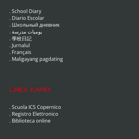
.
School Diary
.
Diario Escolar
.
Школьный дневник
.
يوميات مدرسة
.
學校日記
.
Jurnalul
.
Français
.
Maligayang pagdating
LINKS RAPIDI
.
Scuola ICS Copernico
.
Registro Elettronico
.
Biblioteca online