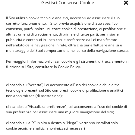
Gestisci Consenso Cookie
Indietro
Avanti
Il Sito utilizza cookie tecnici e analitici, necessari ad assicurare il suo
corretto funzionamento. Il Sito, previa acquisizione di Suo specifico
16 Maggio 2016
|
Feste
,
News
consenso, potrà inoltre utilizzare cookie di prestazione, di profilazione e
altri strumenti di tracciamento, di prima e di terze parti, per inviarle
pubblicità e contenuti in linea con le preferenze da Lei manifestate
nell’ambito della navigazione in rete, oltre che per effettuare analisi e
monitoraggio dei Suoi comportamenti nel corso della navigazione stessa.
Per maggiori informazioni circa i cookie e gli strumenti di tracciamento in
funzione sul Sito, consultare la Cookie Policy.
Seguici sui social
cliccando su “Accetta”, Lei acconsente all’uso dei cookie e delle altre
tecnologie presenti sul Sito compresi i cookie di profilazione o analitici
non anonimizzati (di prestazione);
cliccando su "Visualizza preferenze", Lei acconsente all'uso dei cookie di
sua preferenza per assicurare una migliore navigazione del sito;
cliccando sulla “X” in alto a destra o "Nega", verranno installati solo i
cookie tecnici e analitici anonimizzati necessari
News recenti