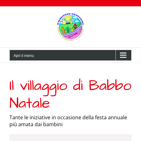
Salta
al
contenuto
Apri il menu
Il villaggio di Babbo
Natale
Tante le iniziative in occasione della festa annuale
più amata dai bambini