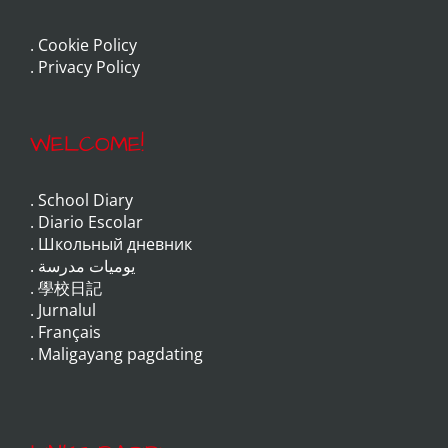
.
Cookie Policy
.
Privacy Policy
WELCOME!
.
School Diary
.
Diario Escolar
.
Школьный дневник
.
يوميات مدرسة
.
學校日記
.
Jurnalul
.
Français
.
Maligayang pagdating