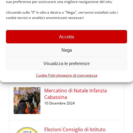
sua preferenza per assicurare una migliore navigazione del sito;
Diario 2025/2026 ICS Copernico
cliccando sulla “X” in alto a destra o "Nega", verranno installati solo i
cookie tecnici e analitici anonimizzati necessari
24 Settembre 2025
Accetta
Nega
Premio Benedetta Frugone 2024
10 Dicembre 2024
Visualizza le preferenze
Cookie Policy
Impegno di riservatezza
Mercatino di Natale Infanzia
Cabassina
10 Dicembre 2024
Elezioni Consiglio di Istituto