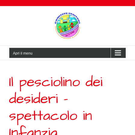
Salta
al
contenuto
Apri il menu
Il pesciolino dei
desideri –
spettacolo in
Infanzia