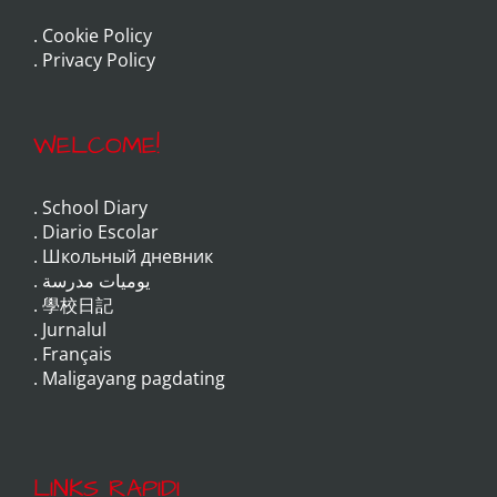
.
Cookie Policy
.
Privacy Policy
WELCOME!
.
School Diary
.
Diario Escolar
.
Школьный дневник
.
يوميات مدرسة
.
學校日記
.
Jurnalul
.
Français
.
Maligayang pagdating
LINKS RAPIDI