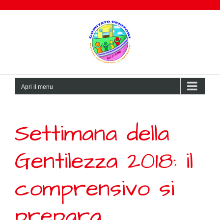
Salta
al
contenuto
Apri il menu
Settimana della
Gentilezza 2018: il
comprensivo si
prepara