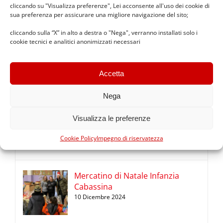
cliccando su "Visualizza preferenze", Lei acconsente all'uso dei cookie di
sua preferenza per assicurare una migliore navigazione del sito;
cliccando sulla “X” in alto a destra o "Nega", verranno installati solo i
cookie tecnici e analitici anonimizzati necessari
Diario 2025/2026 ICS Copernico
24 Settembre 2025
Accetta
Nega
Premio Benedetta Frugone 2024
Visualizza le preferenze
10 Dicembre 2024
Cookie Policy
Impegno di riservatezza
Mercatino di Natale Infanzia
Cabassina
10 Dicembre 2024