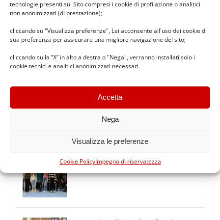
tecnologie presenti sul Sito compresi i cookie di profilazione o analitici
non anonimizzati (di prestazione);
Premio Benedetta Frugone 2025
cliccando su "Visualizza preferenze", Lei acconsente all'uso dei cookie di
sua preferenza per assicurare una migliore navigazione del sito;
14 Dicembre 2025
cliccando sulla “X” in alto a destra o "Nega", verranno installati solo i
cookie tecnici e analitici anonimizzati necessari
Diario 2025/2026 ICS Copernico
Accetta
24 Settembre 2025
Nega
Visualizza le preferenze
Premio Benedetta Frugone 2024
Cookie Policy
Impegno di riservatezza
10 Dicembre 2024