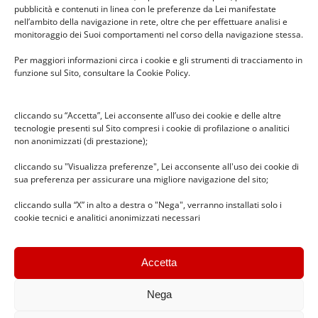
pubblicità e contenuti in linea con le preferenze da Lei manifestate
nell’ambito della navigazione in rete, oltre che per effettuare analisi e
monitoraggio dei Suoi comportamenti nel corso della navigazione stessa.
Per maggiori informazioni circa i cookie e gli strumenti di tracciamento in
funzione sul Sito, consultare la Cookie Policy.
cliccando su “Accetta”, Lei acconsente all’uso dei cookie e delle altre
tecnologie presenti sul Sito compresi i cookie di profilazione o analitici
non anonimizzati (di prestazione);
Indietro
Avanti
cliccando su "Visualizza preferenze", Lei acconsente all'uso dei cookie di
sua preferenza per assicurare una migliore navigazione del sito;
cliccando sulla “X” in alto a destra o "Nega", verranno installati solo i
17 Dicembre 2014
|
Feste
,
News
cookie tecnici e analitici anonimizzati necessari
Accetta
Nega