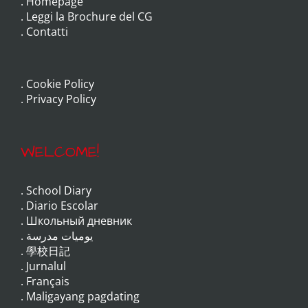
.
Homepage
.
Leggi la Brochure del CG
.
Contatti
.
Cookie Policy
.
Privacy Policy
WELCOME!
.
School Diary
.
Diario Escolar
.
Школьный дневник
.
يوميات مدرسة
.
學校日記
.
Jurnalul
.
Français
.
Maligayang pagdating