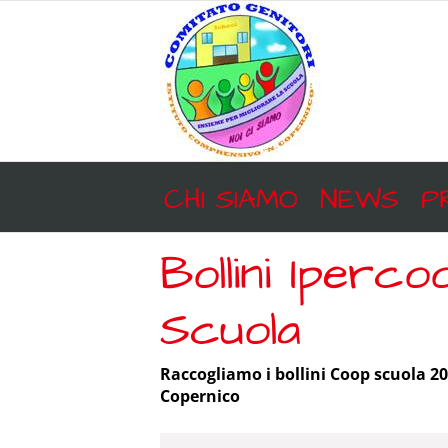
Salta
al
contenuto
CHI SIAMO
NEWS
P
Bollini Iperc
Scuola
Raccogliamo i bollini Coop scuola 201
Copernico