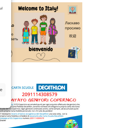
ul
ze