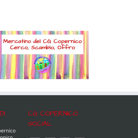
DI
CG COPERNICO
SOCIAL
pernico
ronico