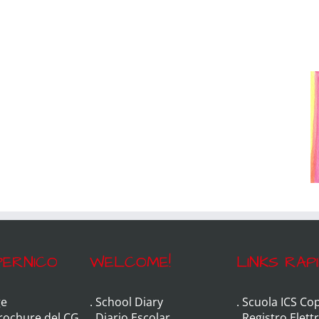
ERNICO
WELCOME!
LINKS RAPI
e
.
School Diary
.
Scuola ICS Co
Brochure del CG
.
Diario Escolar
.
Registro Elett