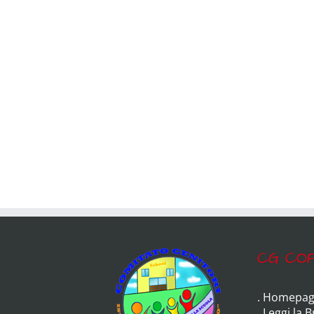
CG COP
.
Homepag
.
Leggi la 