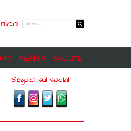
nico
Cerca
per:
SMO
MENSA
SALUTE
Seguici sui social