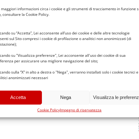
 maggiori informazioni circa i cookie e gli strumenti di tracciamento in funzione s
o, consultare la Cookie Policy.
ccando su “Accetta”, Lei acconsente all’uso dei cookie e delle altre tecnologie
senti sul Sito compresi i cookie di profilazione o analitici non anonimizzati (di
stazione);
ere
questi premi
.
ccando su "Visualizza preferenze", Lei acconsente all'uso dei cookie di sua
ferenza per assicurare una migliore navigazione del sito;
ccando sulla “X” in alto a destra o "Nega", verranno installati solo i cookie tecnici e
litici anonimizzati necessari
Accetta
Nega
Visualizza le preferen
Cookie Policy
Impegno di riservatezza