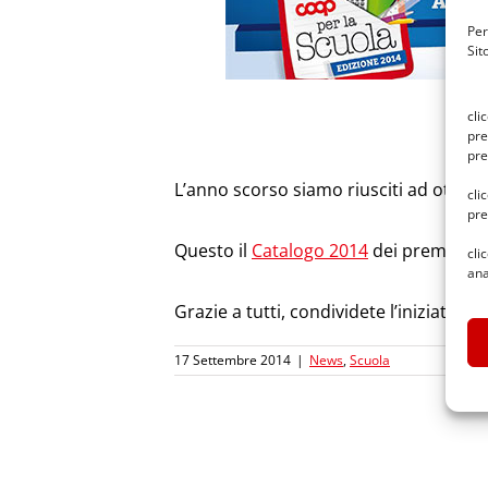
Per
Sit
cli
pre
pre
L’anno scorso siamo riusciti ad otten
cli
pre
Questo il
Catalogo 2014
dei premi.
cli
ana
Grazie a tutti, condividete l’iniziativa!
17 Settembre 2014
|
News
,
Scuola