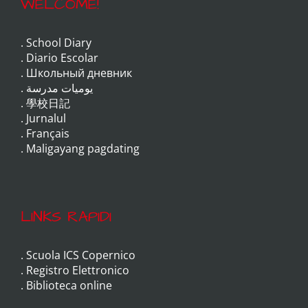
WELCOME!
.
School Diary
.
Diario Escolar
.
Школьный дневник
.
يوميات مدرسة
.
學校日記
.
Jurnalul
.
Français
.
Maligayang pagdating
LINKS RAPIDI
.
Scuola ICS Copernico
.
Registro Elettronico
.
Biblioteca online