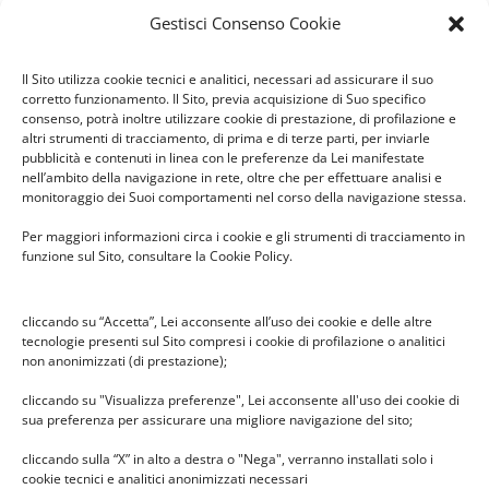
News recenti
Gestisci Consenso Cookie
Il Sito utilizza cookie tecnici e analitici, necessari ad assicurare il suo
Il pesciolino dei desideri –
corretto funzionamento. Il Sito, previa acquisizione di Suo specifico
consenso, potrà inoltre utilizzare cookie di prestazione, di profilazione e
spettacolo in Infanzia Cabassina
altri strumenti di tracciamento, di prima e di terze parti, per inviarle
26 Febbraio 2026
pubblicità e contenuti in linea con le preferenze da Lei manifestate
nell’ambito della navigazione in rete, oltre che per effettuare analisi e
monitoraggio dei Suoi comportamenti nel corso della navigazione stessa.
Per maggiori informazioni circa i cookie e gli strumenti di tracciamento in
Premio Benedetta Frugone 2025
funzione sul Sito, consultare la Cookie Policy.
14 Dicembre 2025
cliccando su “Accetta”, Lei acconsente all’uso dei cookie e delle altre
tecnologie presenti sul Sito compresi i cookie di profilazione o analitici
non anonimizzati (di prestazione);
Diario 2025/2026 ICS Copernico
cliccando su "Visualizza preferenze", Lei acconsente all'uso dei cookie di
24 Settembre 2025
sua preferenza per assicurare una migliore navigazione del sito;
cliccando sulla “X” in alto a destra o "Nega", verranno installati solo i
cookie tecnici e analitici anonimizzati necessari