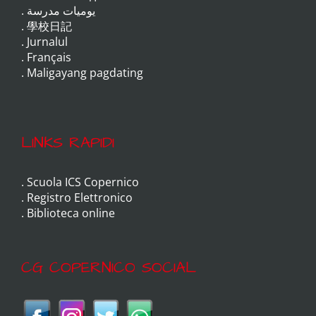
.
يوميات مدرسة
.
學校日記
.
Jurnalul
.
Français
.
Maligayang pagdating
LINKS RAPIDI
.
Scuola ICS Copernico
.
Registro Elettronico
.
Biblioteca online
CG COPERNICO SOCIAL