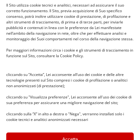
14 Febbraio 2017
|
Feste
,
News
Il Sito utilizza cookie tecnici e analitici, necessari ad assicurare il suo
corretto funzionamento. Il Sito, previa acquisizione di Suo specifico
consenso, potrà inoltre utilizzare cookie di prestazione, di profilazione e
altri strumenti di tracciamento, di prima e di terze parti, per inviarle
pubblicità e contenuti in linea con le preferenze da Lei manifestate
nell’ambito della navigazione in rete, oltre che per effettuare analisi e
monitoraggio dei Suoi comportamenti nel corso della navigazione stessa.
Seguici sui social
Per maggiori informazioni circa i cookie e gli strumenti di tracciamento in
funzione sul Sito, consultare la Cookie Policy.
cliccando su “Accetta”, Lei acconsente all’uso dei cookie e delle altre
tecnologie presenti sul Sito compresi i cookie di profilazione o analitici
non anonimizzati (di prestazione);
cliccando su "Visualizza preferenze", Lei acconsente all'uso dei cookie di
sua preferenza per assicurare una migliore navigazione del sito;
News recenti
cliccando sulla “X” in alto a destra o "Nega", verranno installati solo i
cookie tecnici e analitici anonimizzati necessari
Il pesciolino dei desideri –
spettacolo in Infanzia Cabassina
Accetta