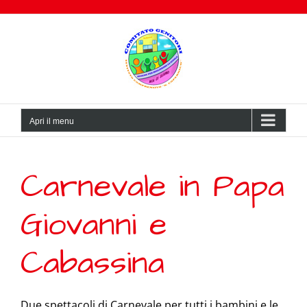
Salta
al
contenuto
Apri il menu
Carnevale in Papa
Giovanni e
Cabassina
Due spettacoli di Carnevale per tutti i bambini e le