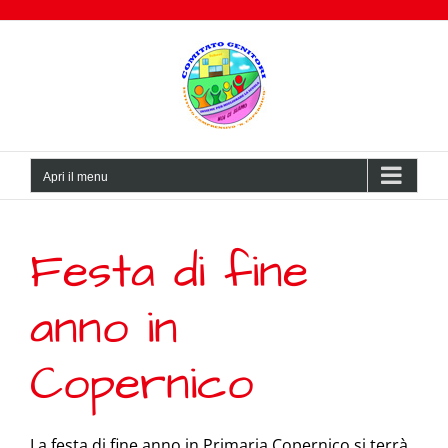
Salta
al
contenuto
Apri il menu
Festa di fine
anno in
Copernico
La festa di fine anno in Primaria Copernico si terrà