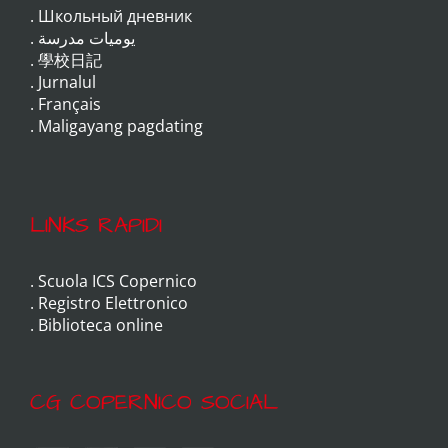
.
Школьный дневник
.
يوميات مدرسة
.
學校日記
.
Jurnalul
.
Français
.
Maligayang pagdating
LINKS RAPIDI
.
Scuola ICS Copernico
.
Registro Elettronico
.
Biblioteca online
CG COPERNICO SOCIAL