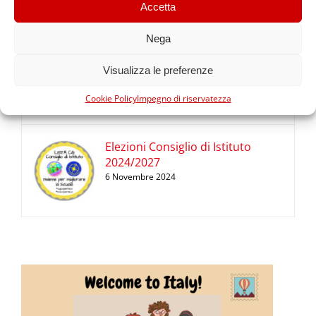
Accetta
Nega
Mercatino di Natale Infanzia
Cabassina
Visualizza le preferenze
10 Dicembre 2024
Cookie Policy
Impegno di riservatezza
Elezioni Consiglio di Istituto
2024/2027
6 Novembre 2024