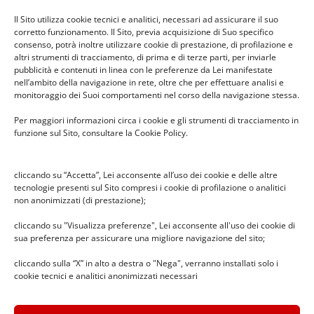
Il pesciolino dei desideri –
spettacolo in Infanzia Cabassina
Il Sito utilizza cookie tecnici e analitici, necessari ad assicurare il suo
26 Febbraio 2026
corretto funzionamento. Il Sito, previa acquisizione di Suo specifico
consenso, potrà inoltre utilizzare cookie di prestazione, di profilazione e
altri strumenti di tracciamento, di prima e di terze parti, per inviarle
pubblicità e contenuti in linea con le preferenze da Lei manifestate
nell’ambito della navigazione in rete, oltre che per effettuare analisi e
Premio Benedetta Frugone 2025
monitoraggio dei Suoi comportamenti nel corso della navigazione stessa.
14 Dicembre 2025
Per maggiori informazioni circa i cookie e gli strumenti di tracciamento in
funzione sul Sito, consultare la Cookie Policy.
cliccando su “Accetta”, Lei acconsente all’uso dei cookie e delle altre
Diario 2025/2026 ICS Copernico
tecnologie presenti sul Sito compresi i cookie di profilazione o analitici
24 Settembre 2025
non anonimizzati (di prestazione);
cliccando su "Visualizza preferenze", Lei acconsente all'uso dei cookie di
sua preferenza per assicurare una migliore navigazione del sito;
cliccando sulla “X” in alto a destra o "Nega", verranno installati solo i
Premio Benedetta Frugone 2024
cookie tecnici e analitici anonimizzati necessari
10 Dicembre 2024