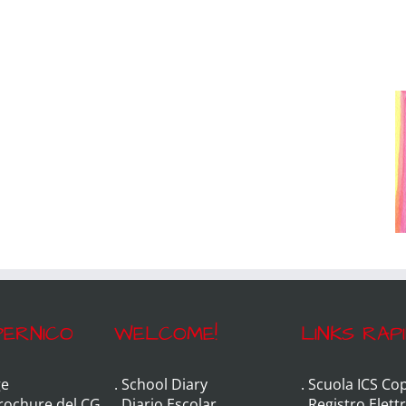
ERNICO
WELCOME!
LINKS RAPI
e
.
School Diary
.
Scuola ICS Co
Brochure del CG
.
Diario Escolar
.
Registro Elett