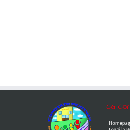
CG COP
.
Homepag
.
Leggi la 