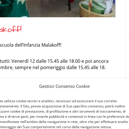
lakoff!
scuola dell’Infanzia Malakoff!
utti: Venerdì 12 dalle 15.45 alle 18.00 e poi ancora
embre, sempre nel pomeriggio dalle 15.45 alle 18.
ecessità della scuola stessa.
Gestisci Consenso Cookie
Sito utilizza cookie tecnici e analitici, necessari ad assicurare il suo corretto
zionamento. Il Sito, previa acquisizione di Suo specifico consenso, potrà inoltre
lizzare cookie di prestazione, di profilazione e altri strumenti di tracciamento, di
ma e di terze parti, per inviarle pubblicità e contenuti in linea con le preferenze d
 manifestate nell’ambito della navigazione in rete, oltre che per effettuare analisi
itoraggio dei Suoi comportamenti nel corso della navigazione stessa.