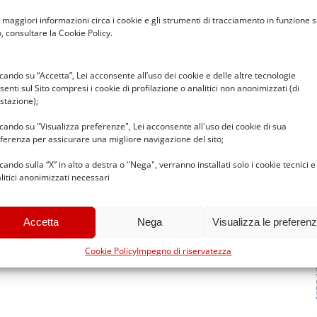
 maggiori informazioni circa i cookie e gli strumenti di tracciamento in funzione s
o, consultare la Cookie Policy.
ccando su “Accetta”, Lei acconsente all’uso dei cookie e delle altre tecnologie
senti sul Sito compresi i cookie di profilazione o analitici non anonimizzati (di
stazione);
Indietro
Avanti
ccando su "Visualizza preferenze", Lei acconsente all'uso dei cookie di sua
ferenza per assicurare una migliore navigazione del sito;
ccando sulla “X” in alto a destra o "Nega", verranno installati solo i cookie tecnici e
litici anonimizzati necessari
Accetta
Nega
Visualizza le preferen
Cookie Policy
Impegno di riservatezza