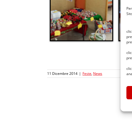
Per
Sit
cli
pre
pre
cli
pre
cli
11 Dicembre 2014
|
Feste
,
News
ana