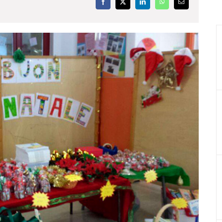
Facebook
X
LinkedIn
WhatsApp
Email