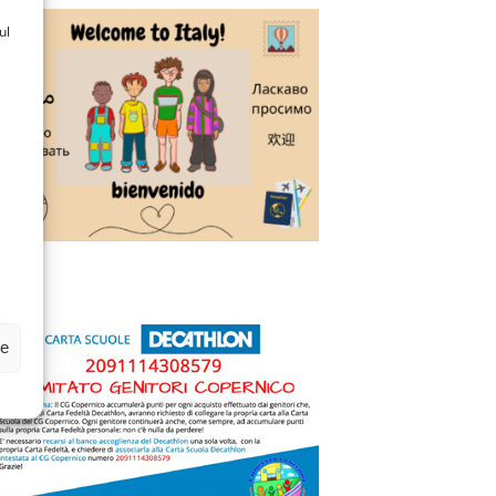
ul
ze