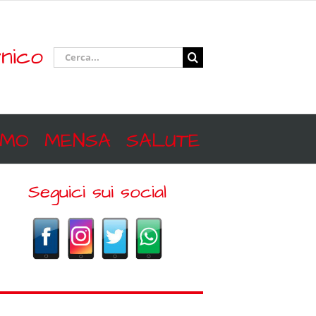
nico
Cerca
per:
SMO
MENSA
SALUTE
Seguici sui social