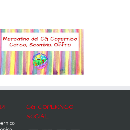
DI
CG COPERNICO
SOCIAL
pernico
ronico