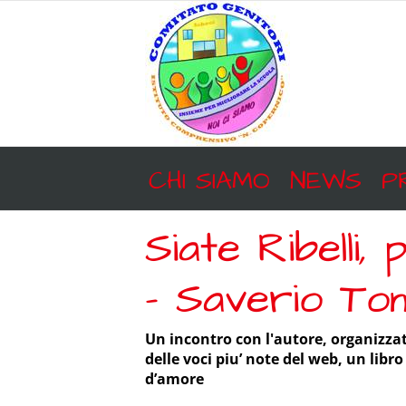
Salta
al
contenuto
CHI SIAMO
NEWS
P
Siate Ribelli,
– Saverio To
Un incontro con l'autore, organizza
delle voci piu’ note del web, un libr
d’amore