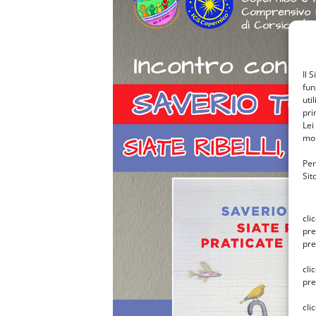
Il 
fun
uti
pri
Lei
mon
Per
Sit
cli
pre
pre
cli
pre
cli