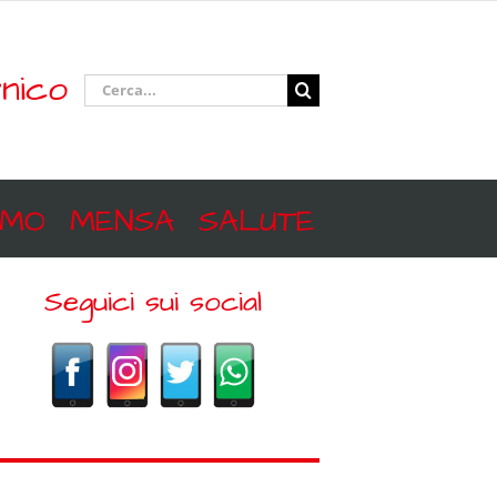
nico
Cerca
per:
SMO
MENSA
SALUTE
Seguici sui social