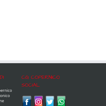
DI
CG COPERNICO
SOCIAL
pernico
ronico
ine