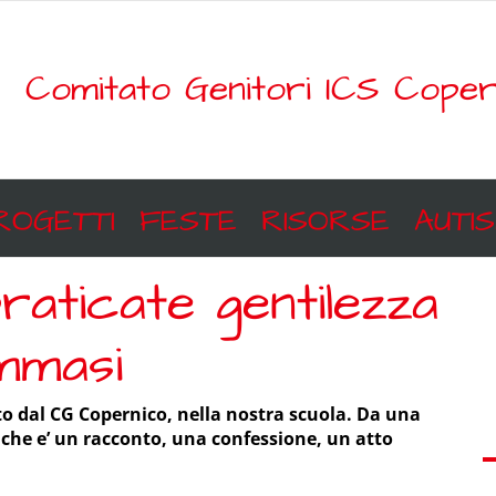
Comitato Genitori ICS Coper
ROGETTI
FESTE
RISORSE
AUTI
 praticate gentilezza
mmasi
to dal CG Copernico, nella nostra scuola. Da una
o che e’ un racconto, una confessione, un atto