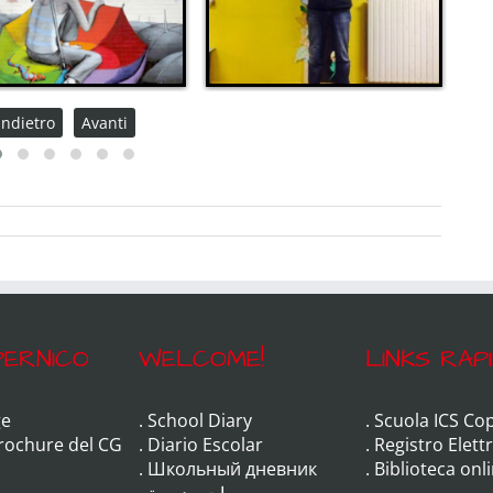
Indietro
Avanti
ERNICO
WELCOME!
LINKS RAPI
e
.
School Diary
.
Scuola ICS Co
Brochure del CG
.
Diario Escolar
.
Registro Elett
.
Школьный дневник
.
Biblioteca onl
.
يوميات مدرسة