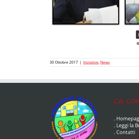
30 Ottobre 2017
|
Iniziative
,
News
CG COP
.
Homepag
.
Leggi la 
.
Contatti