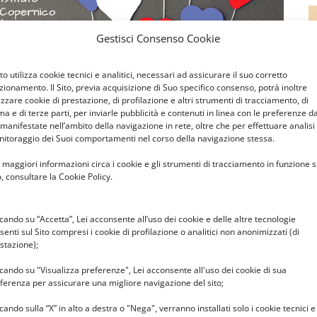
Gestisci Consenso Cookie
Sito utilizza cookie tecnici e analitici, necessari ad assicurare il suo corretto
zionamento. Il Sito, previa acquisizione di Suo specifico consenso, potrà inoltre
lizzare cookie di prestazione, di profilazione e altri strumenti di tracciamento, di
ma e di terze parti, per inviarle pubblicità e contenuti in linea con le preferenze d
 manifestate nell’ambito della navigazione in rete, oltre che per effettuare analisi
itoraggio dei Suoi comportamenti nel corso della navigazione stessa.
 maggiori informazioni circa i cookie e gli strumenti di tracciamento in funzione s
o, consultare la Cookie Policy.
ccando su “Accetta”, Lei acconsente all’uso dei cookie e delle altre tecnologie
senti sul Sito compresi i cookie di profilazione o analitici non anonimizzati (di
stazione);
ccando su "Visualizza preferenze", Lei acconsente all'uso dei cookie di sua
ferenza per assicurare una migliore navigazione del sito;
ccando sulla “X” in alto a destra o "Nega", verranno installati solo i cookie tecnici e