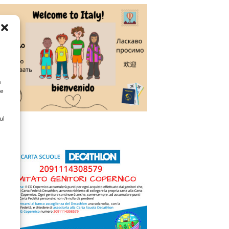
a
 e
ul