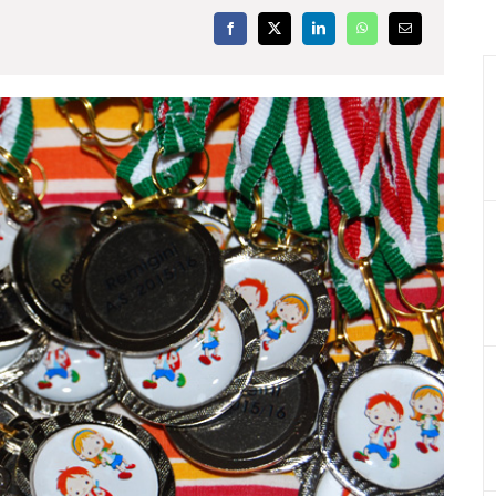
Facebook
X
LinkedIn
WhatsApp
Email