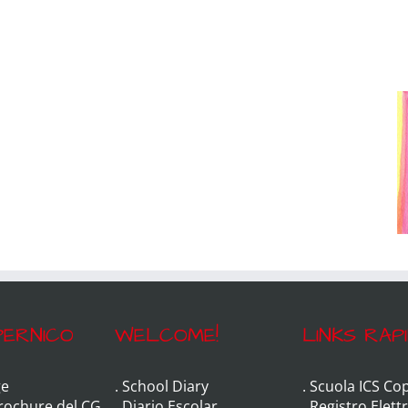
ERNICO
WELCOME!
LINKS RAPI
e
.
School Diary
.
Scuola ICS Co
Brochure del CG
.
Diario Escolar
.
Registro Elett