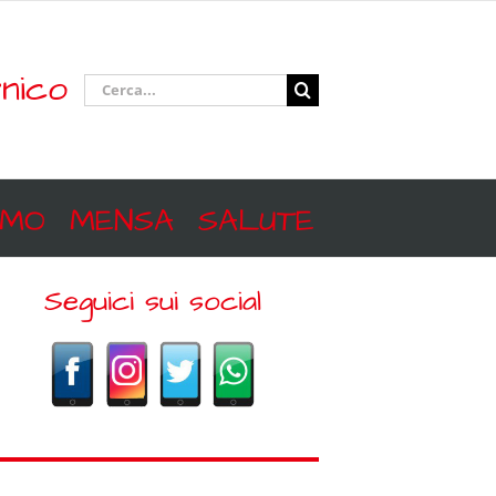
nico
Cerca
per:
SMO
MENSA
SALUTE
Seguici sui social