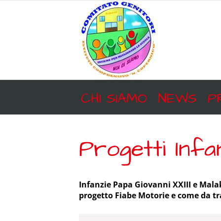
Salta
al
contenuto
CHI SIAMO
NEWS
P
Progetti Infa
Infanzie Papa Giovanni XXIII e Malak
progetto Fiabe Motorie e come da tra