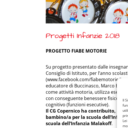
Progetti Infanzie 2018
PROGETTO FIABE MOTORIE
Su progetto presentato dalle insegnant
Consiglio di Istituto, per l’anno scol
(www.facebook.com/fiabemotorie/), un
educatore di Buccinasco, Marco Bettoni
come attività motoria, utilizza eserciz
con conseguente benessere fisico (sal
Il 
cognitivo (funzioni esecutive).
fun
Il CG Copernico ha contribuito, come
uti
pri
bambino/a per la scuola dell’Infanz
Lei
scuola dell’Infanzia Malakoff
.
mon