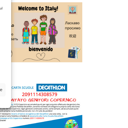
ul
ze