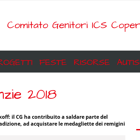
Comitato Genitori ICS Coper
ROGETTI
FESTE
RISORSE
AUTI
nzie 2018
off: il CG ha contribuito a saldare parte del
dizione, ad acquistare le medagliette dei remigini