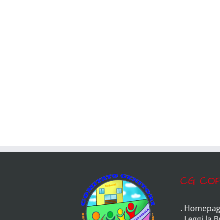
CG COP
.
Homepag
.
Leggi la 