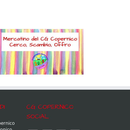
DI
CG COPERNICO
SOCIAL
pernico
ronico