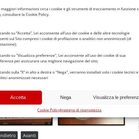
 maggiori informazioni circa i cookie e gli strumenti di tracciamento in funzione s
o, consultare la Cookie Policy.
e scuole dell’Infanzia hanno espresso desiderio, in
ccando su “Accetta”, Lei acconsente all’uso dei cookie e delle altre tecnologie
re con i fondi del Cg Copernico le ormai
senti sul Sito compresi i cookie di profilazione o analitici non anonimizzati (di
he riceveranno tutti i remigini alla cerimonia loro
stazione);
ccando su "Visualizza preferenze", Lei acconsente all'uso dei cookie di sua
ferenza per assicurare una migliore navigazione del sito;
ccando sulla “X” in alto a destra o "Nega", verranno installati solo i cookie tecnici e
litici anonimizzati necessari
Accetta
Nega
Visualizza le preferen
Cookie Policy
Impegno di riservatezza
Indietro
Avanti