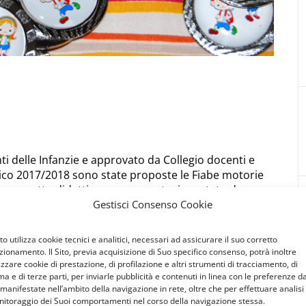
i delle Infanzie e approvato da Collegio docenti e
astico 2017/2018 sono state proposte le Fiabe motorie
 progetto didattico a pagamento, inventato da un
Gestisci Consenso Cookie
 e portato in varie scuole. Il progetto si propone
i mirati per lo sviluppo degli schemi motori di base
ute), emozionale (socializzazione, autostima) e
Sito utilizza cookie tecnici e analitici, necessari ad assicurare il suo corretto
zionamento. Il Sito, previa acquisizione di Suo specifico consenso, potrà inoltre
 d’accordo anche con i genitori, per 5 euro a
lizzare cookie di prestazione, di profilazione e altri strumenti di tracciamento, di
ma e di terze parti, per inviarle pubblicità e contenuti in linea con le preferenze d
ia Papa Giovanni e per 3 euro a bambino/a per la
 manifestate nell’ambito della navigazione in rete, oltre che per effettuare analisi
itoraggio dei Suoi comportamenti nel corso della navigazione stessa.