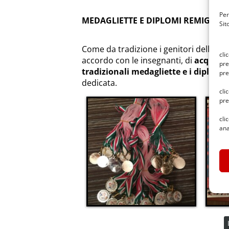
Per
MEDAGLIETTE E DIPLOMI REMIGINI
Sit
Come da tradizione i genitori delle du
cli
accordo con le insegnanti, di
acquista
pre
tradizionali medagliette e i diplomi
c
pre
dedicata.
cli
pre
cli
ana