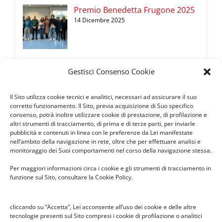
Premio Benedetta Frugone 2025
14 Dicembre 2025
Gestisci Consenso Cookie
Diario 2025/2026 ICS Copernico
24 Settembre 2025
Il Sito utilizza cookie tecnici e analitici, necessari ad assicurare il suo
corretto funzionamento. Il Sito, previa acquisizione di Suo specifico
consenso, potrà inoltre utilizzare cookie di prestazione, di profilazione e
altri strumenti di tracciamento, di prima e di terze parti, per inviarle
pubblicità e contenuti in linea con le preferenze da Lei manifestate
Premio Benedetta Frugone 2024
nell’ambito della navigazione in rete, oltre che per effettuare analisi e
10 Dicembre 2024
monitoraggio dei Suoi comportamenti nel corso della navigazione stessa.
Per maggiori informazioni circa i cookie e gli strumenti di tracciamento in
funzione sul Sito, consultare la Cookie Policy.
Mercatino di Natale Infanzia
cliccando su “Accetta”, Lei acconsente all’uso dei cookie e delle altre
Cabassina
tecnologie presenti sul Sito compresi i cookie di profilazione o analitici