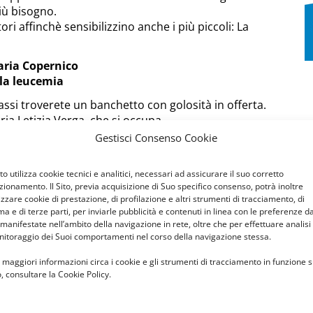
iù bisogno.
ri affinchè sensibilizzino anche i più piccoli: La
aria Copernico
lla leucemia
lassi troverete un banchetto con golosità in offerta.
ia Letizia Verga, che si occupa
i Monza per la cura delle leucemie infantili, vicino
Gestisci Consenso Cookie
ella nostra scuola
Sito utilizza cookie tecnici e analitici, necessari ad assicurare il suo corretto
zionamento. Il Sito, previa acquisizione di Suo specifico consenso, potrà inoltre
lizzare cookie di prestazione, di profilazione e altri strumenti di tracciamento, di
ma e di terze parti, per inviarle pubblicità e contenuti in linea con le preferenze d
 manifestate nell’ambito della navigazione in rete, oltre che per effettuare analisi
itoraggio dei Suoi comportamenti nel corso della navigazione stessa.
 maggiori informazioni circa i cookie e gli strumenti di tracciamento in funzione s
o, consultare la Cookie Policy.