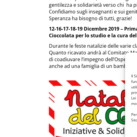
gentilezza e solidarietà verso chi ha p
Confidiamo sugli insegnanti e sui genito
Speranza ha bisogno di tutti, grazie!
12-16-17-18-19 Dicembre 2019 – Prim
Cioccolata per lo studio e la cura de
Durante le feste natalizie delle varie c
Quanto ricavato andrà al Comitato Mar
di coadiuvare l’impegno dell’Ospedale d
anche ad una famiglia di un bambino d
Il 
fun
uti
pri
Lei
mon
Per
Sit