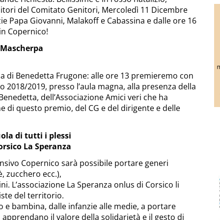
nitori del Comitato Genitori, Mercoledì 11 Dicembre
anzie Papa Giovanni, Malakoff e Cabassina e dalle ore 16
 in Copernico!
i Mascherpa
a di Benedetta Frugone: alle ore 13 premieremo con
to 2018/2019, presso l’aula magna, alla presenza della
i Benedetta, dell’Associazione Amici veri che ha
e di questo premio, del CG e del dirigente e delle
la di tutti i plessi
Corsico La Speranza
rensivo Copernico sarà possibile portare generi
è, zucchero ecc.),
ini. L’associazione La Speranza onlus di Corsico li
ste del territorio.
 e bambina, dalle infanzie alle medie, a portare
apprendano il valore della solidarietà e il gesto di