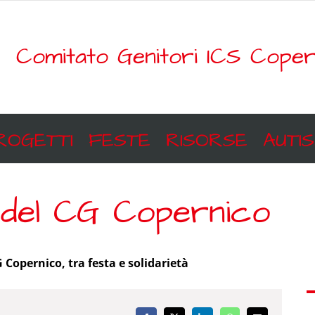
Comitato Genitori ICS Coper
ROGETTI
FESTE
RISORSE
AUTI
9 del CG Copernico
G Copernico, tra festa e solidarietà