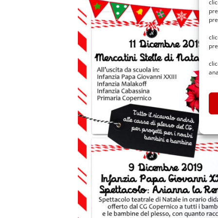
cli
pre
pre
cli
pre
cli
ana