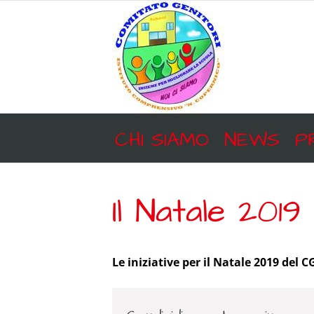
Salta
al
contenuto
CHI SIAMO
NEWS
P
Il Natale 201
Le iniziative per il Natale 2019 del C