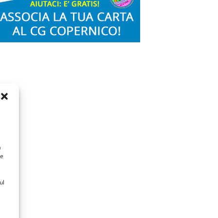
a
 e
ul