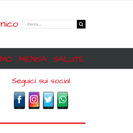
nico
Cerca
per:
SMO
MENSA
SALUTE
Seguici sui social