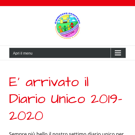
Salta
al
contenuto
Apri il menu
E’ arrivato il
Diario Unico 2019-
2020
Sempre più bello il nostro settimo diario unico per