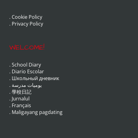
.
Cookie Policy
.
Privacy Policy
WELCOME!
.
School Diary
.
Diario Escolar
.
Школьный дневник
.
يوميات مدرسة
.
學校日記
.
Jurnalul
.
Français
.
Maligayang pagdating