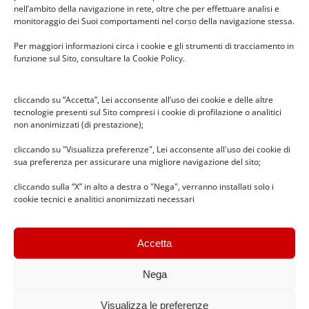
nell’ambito della navigazione in rete, oltre che per effettuare analisi e
monitoraggio dei Suoi comportamenti nel corso della navigazione stessa.
Per maggiori informazioni circa i cookie e gli strumenti di tracciamento in
funzione sul Sito, consultare la Cookie Policy.
cliccando su “Accetta”, Lei acconsente all’uso dei cookie e delle altre
News recenti
tecnologie presenti sul Sito compresi i cookie di profilazione o analitici
non anonimizzati (di prestazione);
cliccando su "Visualizza preferenze", Lei acconsente all'uso dei cookie di
sua preferenza per assicurare una migliore navigazione del sito;
Il pesciolino dei desideri –
spettacolo in Infanzia Cabassina
cliccando sulla “X” in alto a destra o "Nega", verranno installati solo i
26 Febbraio 2026
cookie tecnici e analitici anonimizzati necessari
Accetta
Premio Benedetta Frugone 2025
14 Dicembre 2025
Nega
Visualizza le preferenze