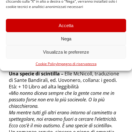
cliccando sulla “X” in alto a destra o "Nega", verranno installati solo i
donna nella società e nella famiglia e cosa
cookie tecnici e analitici anonimizzati necessari
differenzia le donne autistiche da quelle tipiche?
Teste di zucca
– Filippo Di Biagio, Luisa Di Biagio,
Accetta
Edizioni Creativa 2018 (da 7 anni)
Una raccolta di racconti, frutto della ricca fantasia
Nega
di un bambino autistico che attraverso personaggi
e storie horror riesce a sorprendere e spaventare
Visualizza le preferenze
ma anche a far riflettere
Cookie Policy
Impegno di riservatezza
Una specie di scintilla –
Elle McNicoll, traduzione
di Sante Bandirali, ed. Uovonero, collana: i geodi.
Età: + 10 Libro ad alta leggibilità
«Mio nonno diceva sempre che la gente come me in
passato forse non era la più socievole. O la più
chiacchierona.
Ma mentre tutti gli altri erano intorno al caminetto a
spettegolare, noi eravamo fuori a cercare l’elettricità.
Ecco cos’è il mio autismo. È una specie di scintilla».
Un romanzo arguto, sincero e pieno di empatia.