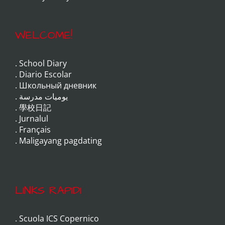
WELCOME!
.
School Diary
.
Diario Escolar
.
Школьный дневник
.
يوميات مدرسة
.
學校日記
.
Jurnalul
.
Français
.
Maligayang pagdating
LINKS RAPIDI
.
Scuola ICS Copernico