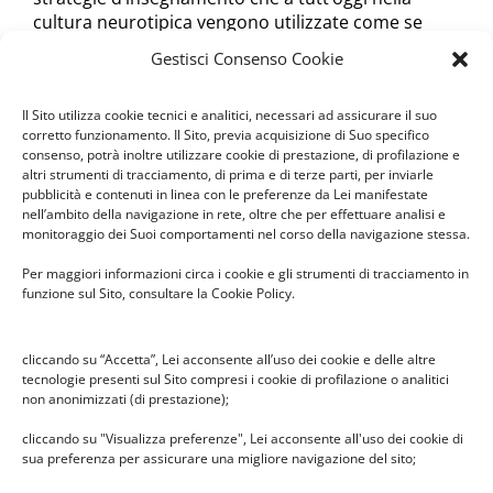
cultura neurotipica vengono utilizzate come se
fossero l’unica strada percorribile
Gestisci Consenso Cookie
NeurodiversAmanti. La sessualità vissuta dagli
Il Sito utilizza cookie tecnici e analitici, necessari ad assicurare il suo
autistici
– Luisa Di Biagio, Dissensi 2019
corretto funzionamento. Il Sito, previa acquisizione di Suo specifico
Come funzionano i processi di aggancio, di
consenso, potrà inoltre utilizzare cookie di prestazione, di profilazione e
altri strumenti di tracciamento, di prima e di terze parti, per inviarle
motivazione, di raggiungimento degli obiettivi nella
pubblicità e contenuti in linea con le preferenze da Lei manifestate
sfera del desiderio e della ricerca
nell’ambito della navigazione in rete, oltre che per effettuare analisi e
dell’appagamento nell’autismo? Perché le persone
monitoraggio dei Suoi comportamenti nel corso della navigazione stessa.
autistiche e quelle tipiche non si comprendono
proprio in questi ambiti così importanti e cosa può
Per maggiori informazioni circa i cookie e gli strumenti di tracciamento in
funzione sul Sito, consultare la Cookie Policy.
aiutare nel concreto e favorire la reciproca
comprensione?
cliccando su “Accetta”, Lei acconsente all’uso dei cookie e delle altre
tecnologie presenti sul Sito compresi i cookie di profilazione o analitici
Donne in blu. L’ autismo femminile
– Luisa Di
non anonimizzati (di prestazione);
Biagio, Dissensi 2018
Il primo libro italiano sull’Autismo Femminile. Cosa
cliccando su "Visualizza preferenze", Lei acconsente all'uso dei cookie di
hanno in comune tutte le autistiche della storia e
sua preferenza per assicurare una migliore navigazione del sito;
del mondo, e cosa le distingue? Qual è il ruolo della